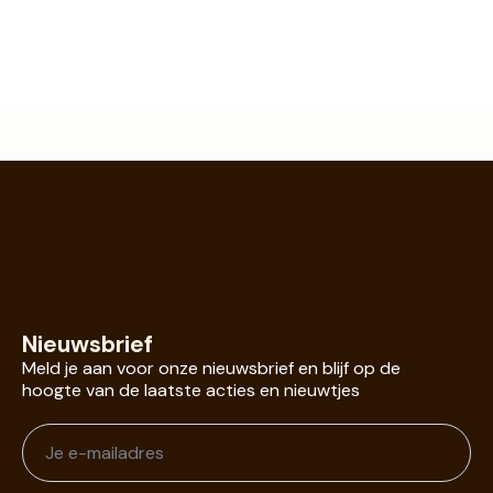
prijs
prijs
was:
is:
€ 9,95.
€ 7,46.
Nieuwsbrief
Meld je aan voor onze nieuwsbrief en blijf op de
hoogte van de laatste acties en nieuwtjes
Je
e-
mailadres
*