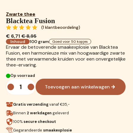
Zwarte thee
Blacktea Fusion
(
1
klantbeoordeling)
€
6,71
€
8,95
Oorspronkelijke
Huidige
Inhoud
100 gram
Goed voor 50 kopjes
prijs
prijs
Ervaar de betoverende smaakexplosie van Blacktea
was:
is:
Fusion, een harmonieuze mix van hoogwaardige zwarte
€ 8,95.
€ 6,71.
thee met verwarmende kruiden voor een onvergetelijke
thee-ervaring.
Op voorraad
Blacktea
Fusion
Toevoegen aan winkelwagen
aantal
Gratis verzending
vanaf €35,-
Binnen
2 werkdagen
geleverd
100%
secure checkout
Gegarandeerde
smaakexplosie