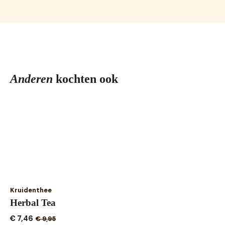
Anderen
kochten ook
Kruidenthee
Herbal Tea
€
7,46
€
9,95
Oorspronkelijke
Huidige