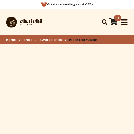
Gratis verzending
vanaf €35,-
0
Search
for:
Home
Thee
Zwarte thee
Blacktea Fusion