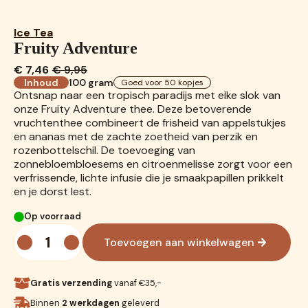
Ice Tea
Fruity Adventure
€
7,46
€
9,95
Oorspronkelijke
Huidige
Inhoud
100 gram
Goed voor 50 kopjes
prijs
prijs
Ontsnap naar een tropisch paradijs met elke slok van
was:
is:
onze Fruity Adventure thee. Deze betoverende
€ 9,95.
€ 7,46.
vruchtenthee combineert de frisheid van appelstukjes
en ananas met de zachte zoetheid van perzik en
rozenbottelschil. De toevoeging van
zonnebloembloesems en citroenmelisse zorgt voor een
verfrissende, lichte infusie die je smaakpapillen prikkelt
en je dorst lest.
Op voorraad
Fruity
Adventure
Toevoegen aan winkelwagen
aantal
Gratis verzending
vanaf €35,-
Binnen
2 werkdagen
geleverd