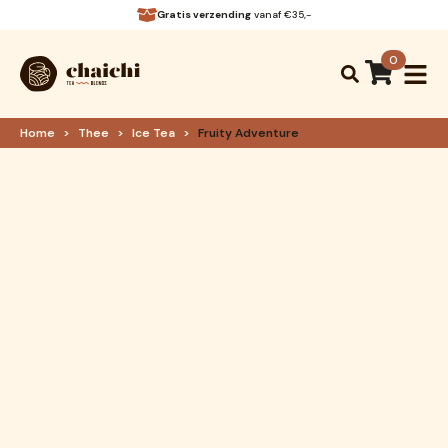
Gratis verzending
vanaf €35,-
0
Search
for:
Home
Thee
Ice Tea
Fruity Adventure