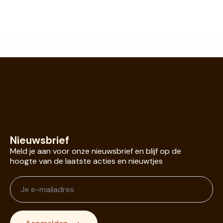
€ 9,95.
€ 7,46.
€ 9,95.
€ 7,46.
Nieuwsbrief
Meld je aan voor onze nieuwsbrief en blijf op de
hoogte van de laatste acties en nieuwtjes
Je
e-
mailadres
*