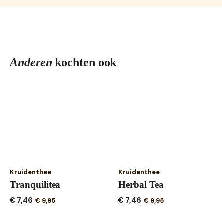
Anderen
kochten ook
Kruidenthee
Kruidenthee
Tranquilitea
Herbal Tea
€
7,46
€
7,46
€
9,95
€
9,95
Oorspronkelijke
Huidige
Oorspronkelijke
Huidige
prijs
prijs
prijs
prijs
was:
is:
was:
is: